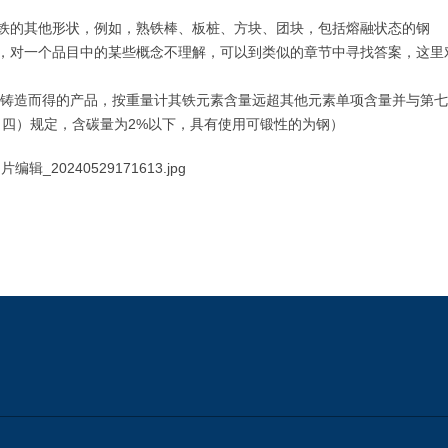
铁的其他形状，例如，熟铁棒、板桩、方块、团块，包括熔融状态的钢
时候，对一个品目中的某些概念不理解，可以到类似的章节中寻找答案，这里
”就是经铸造而得的产品，按重量计其铁元素含量远超其他元素单项含量并与第
四）规定，含碳量为2%以下，具有使用可锻性的为钢）