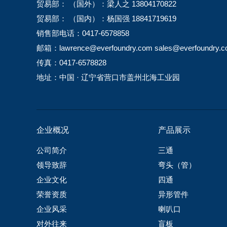
贸易部： （国外）：梁人之 13804170822
贸易部： （国内）：杨国强 18841719619
销售部电话：0417-6578858
邮箱：lawrence@everfoundry.com sales@everfoundry.
传真：0417-6578828
地址：中国 · 辽宁省营口市盖州北海工业园
企业概况
产品展示
公司简介
三通
领导致辞
弯头（管）
企业文化
四通
荣誉资质
异形管件
企业风采
喇叭口
对外往来
盲板