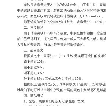
铸铁是含碳量大于2.11%的铁碳合金，由工业生铁、废
中的碳以石墨形态析出，若析出的石墨呈条片状时的铸铁叫
或码铁、而呈球状时的铸铁就叫球墨铸铁（QT 400—17）。
球墨铸铁除铁外的化学成分通常为：含碳量3.0～4.0%，
二、主要用途
由于球磨铸铁具有中高等强度、中的任性和塑性，综合
部门已经得到了广泛的应用，例如一般人不大看见的动力机
人常见的窨井盖、消防水管等都是球墨铸铁的。
三、品目条文
根据第七十二章章注一（一）生铁 无实用可锻性的铁碳
铬不超过10%；
锰不超过6%；
磷不超过3%；
硅不超过8%；其他元素合计不超过10%。
根据以上“生铁”的定义，球墨铸铁属于“生铁”，也叫“
以我们平时可以从生活中所见的金属的颜色来判断是不是球
四、商品归类
1、呈锭、块或其他初级形状的生铁 72.01