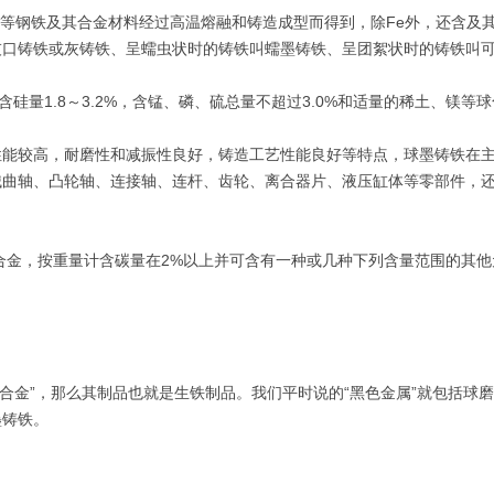
钢等钢铁及其合金材料经过高温熔融和铸造成型而得到，除Fe外，还含及
灰口铸铁或灰铸铁、呈蠕虫状时的铸铁叫蠕墨铸铁、呈团絮状时的铸铁叫
含硅量1.8～3.2%，含锰、磷、硫总量不超过3.0%和适量的稀土、镁等
性能较高，耐磨性和减振性良好，铸造工艺性能良好等特点，球墨铸铁在
械曲轴、凸轮轴、连接轴、连杆、齿轮、离合器片、液压缸体等零部件，
合金，按重量计含碳量在2%以上并可含有一种或几种下列含量范围的其他
铁碳合金”，那么其制品也就是生铁制品。我们平时说的“黑色金属”就包括球
墨铸铁。