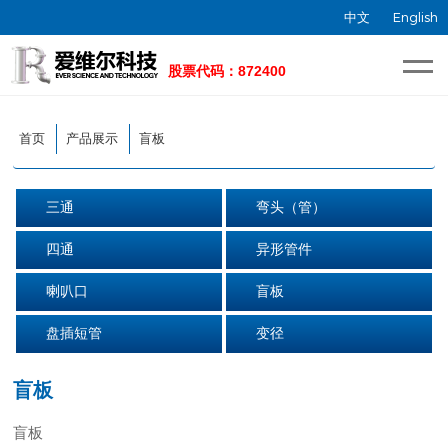
中文
English
首页
产品展示
盲板
三通
弯头（管）
四通
异形管件
喇叭口
盲板
盘插短管
变径
盲板
盲板