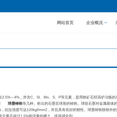
网站首页
企业概况
.5%～4%，并含C、SI、Mn、S、P等元素，是用铁矿石经高炉冶炼的
和
球墨铸铁
等几种。析出的石墨呈球形的铸铁。球状石墨对金属基体
，抗拉强度可达120kgf/mm2，并且具有良好的韧性。球墨铸铁除铁外
磷、硫总量不超过1.5%和适量的稀土、镁等球化剂。