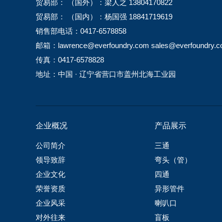
贸易部： （国外）：梁人之 13804170822
贸易部： （国内）：杨国强 18841719619
销售部电话：0417-6578858
邮箱：lawrence@everfoundry.com sales@everfoundry.
传真：0417-6578828
地址：中国 · 辽宁省营口市盖州北海工业园
企业概况
产品展示
公司简介
三通
领导致辞
弯头（管）
企业文化
四通
荣誉资质
异形管件
企业风采
喇叭口
对外往来
盲板