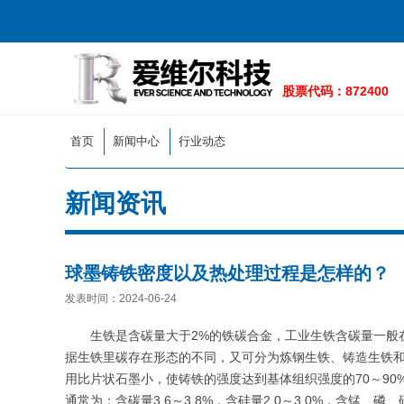
首页
新闻中心
行业动态
新闻资讯
球墨铸铁密度以及热处理过程是怎样的？
发表时间：2024-06-24
生铁是含碳量大于2%的铁碳合金，工业生铁含碳量一般在2
据生铁里碳存在形态的不同，又可分为炼钢生铁、铸造生铁
用比片状石墨小，使铸铁的强度达到基体组织强度的70～90%
通常为：含碳量3.6～3.8%，含硅量2.0～3.0%，含锰、