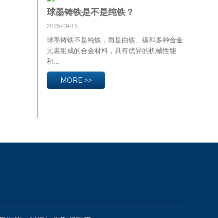
球墨铸铁是不是纯铁？
2025-09-15
球墨铸铁不是纯铁，而是由铁、碳和多种合金
元素组成的合金材料，具有优异的机械性能
和...
MORE >>