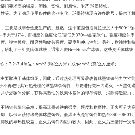
部门要求高的强度、塑性、韧性、耐磨性、耐严 球墨铸铁。
定性等。为了满足使用条件的这些变化、球墨铸铁现有许多牌号，提供了
铸件，主要是以非合金态生产的。显然，这个范围包括抗拉强度大于800牛顿
率大于17%，而相应的强度较低(更低为370牛顿/毫米勺。强度和延伸
强度、弹性模数、耐磨性和疲劳强度、硬度和冲击性能。另外，耐蚀性和
研制了一组奥氏体球铁，通常叫傲Ni一Resis亡球铁。这些奥氏体球铁
7.2~7.4单位：t/m^3 (吨/立方米）或g/cm^3 (克/立方厘米）。
能主要取决于基体组织，因此，通过热处理可显著改善球墨铸铁的力学性
于不再进行其它热处理的球墨铸铁铸件，都要进行去应力退火。•石墨化退
的共析渗碳体分解，获得高塑性的铁素体基体的球墨铸铁，消除铸造应力
，不锈钢带细化晶粒，提高球墨铸铁的强度、硬度和耐磨性。正火可分为
，以保证获得珠光体球墨铸铁。低温正火是将铸件加热至840～860℃
球墨铸铁的导热性较差，正火后铸件内应力较大，因此，正火后应进行一次