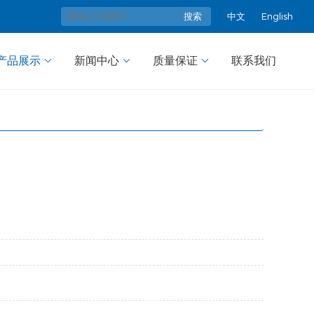
中文
English
搜索
产品展示
新闻中心
质量保证
联系我们