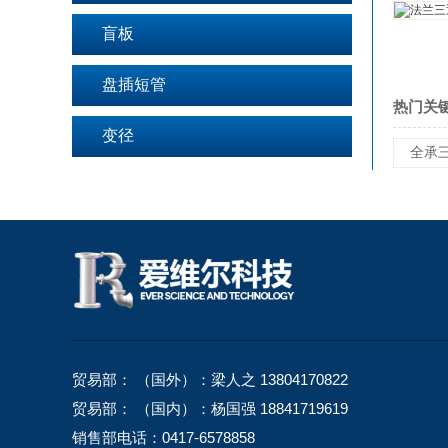
盲板
盘插短管
热门关键
变径
全承
贸易部： （国外）：梁人之 13804170822
贸易部： （国内）：杨国强 18841719619
销售部电话：0417-6578858