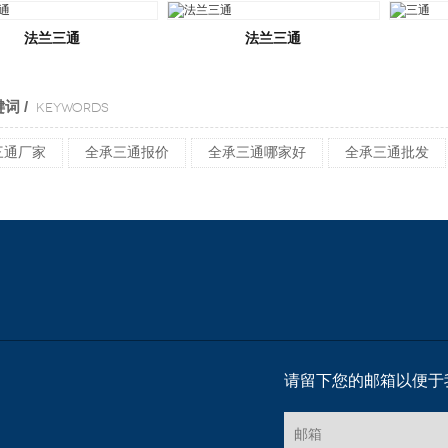
法兰三通
法兰三通
词 /
KEYWORDS
三通厂家
全承三通报价
全承三通哪家好
全承三通批发
请留下您的邮箱以便于